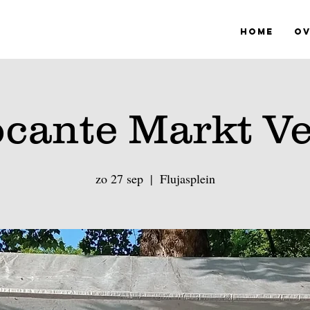
Home
Ov
cante Markt V
zo 27 sep
  |  
Flujasplein